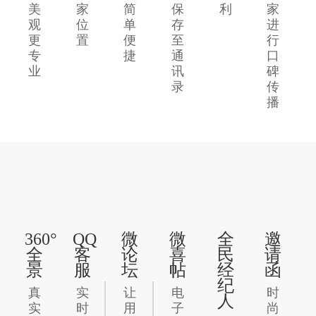
美
家
简
保
利
家
观
位
单
存
进
更
置
便
至
行
专
捷
通
口
业
讯
碑
录
传
播
360°
QQ
微
微
全
邀
全
客
论
喜
民
请
景
服
坛
帖
经
函
纪
真
实
让
电
时
人
实
时
用
子
尚