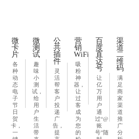
微
微
公
营
百
渠
卡
测
共
销
度
道
片
试
插
WiFi
直
二
件
达
维
各
趣
吸
号
码
种
味
灵
粉
动
小
活
神
让
满
态
测
帮
器，
亿
足
电
试，
客
让
万
商
子
给
户
过
用
家
节
用
投
客
户
渠
日
户
递
成
通
道
贺
生
广
为
过“@
推
卡，
活
告，
您
账
广
一
带
提
的
号”随
分