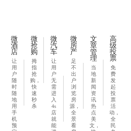
微
微
微
微
文
高
酒
抢
汽
房
章
级
店
购
车
产
管
投
理
票
让
拇
让
足
用
指
用
不
当
免
户
抢
户
出
地
费
随
购，
无
户
新
发
时
快
需
浏
闻
起
随
速
进
览
资
投
地
秒
入
房
讯
票
用
杀
4s
源，
热
活
手
店
全
点
动，
机
就
景
美
全
预
能
看
文，
民