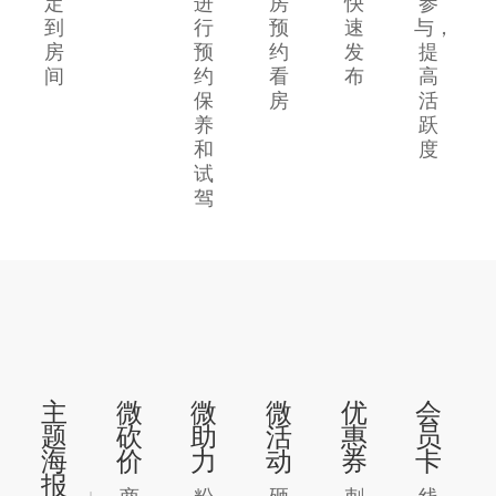
定
进
房
快
参
到
行
预
速
与，
房
预
约
发
提
间
约
看
布
高
保
房
活
养
跃
和
度
试
驾
主
微
微
微
优
会
题
砍
助
活
惠
员
海
价
力
动
券
卡
报