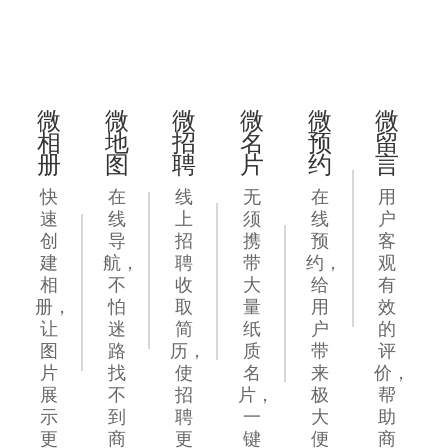
微
微
微
微
微
微
相
地
招
名
预
留
册
图
聘
片
约
言
快
在
线
无
在
用
速
线
上
须
线
户
创
导
招
携
预
客
建
航，
聘
带
约，
观
相
不
收
大
给
有
册，
怕
取
量
用
效
让
迷
简
纸
户
的
图
路
历，
质
带
评
片
找
使
名
来
价，
展
不
招
片，
极
帮
示
到
聘
一
大
助
更
商
更
键
便
商