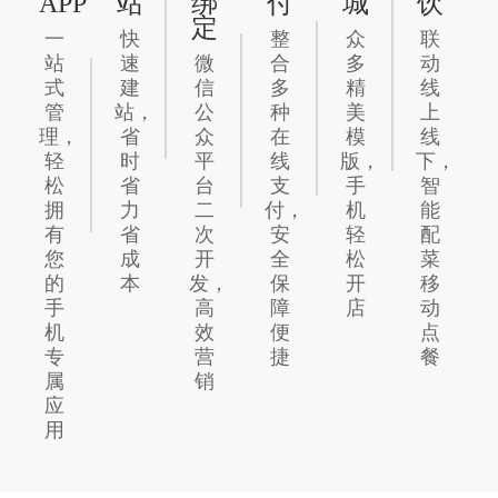
APP
站
绑
付
城
饮
定
一
快
整
众
联
站
速
微
合
多
动
式
建
信
多
精
线
管
站，
公
种
美
上
理，
省
众
在
模
线
轻
时
平
线
版，
下，
松
省
台
支
手
智
拥
力
二
付，
机
能
有
省
次
安
轻
配
您
成
开
全
松
菜
的
本
发，
保
开
移
手
高
障
店
动
机
效
便
点
专
营
捷
餐
属
销
应
用