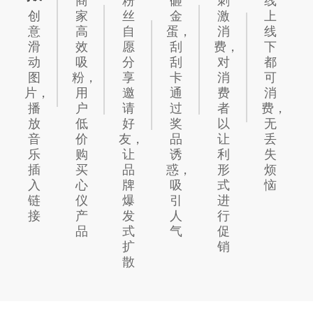
商
粉
砸
刺
线
创
家
丝
金
激
上
意
高
自
蛋，
消
线
滑
效
愿
刮
费，
下
动
吸
分
刮
对
都
图
粉，
享
卡
消
可
片，
用
邀
通
费
消
播
户
请
过
者
费，
放
低
好
奖
以
无
音
价
友，
品
让
丢
乐
购
让
诱
利
失
插
买
品
惑，
形
烦
入
心
牌
吸
式
恼
链
仪
爆
引
进
接
产
发
人
行
品
式
气
促
扩
销
散