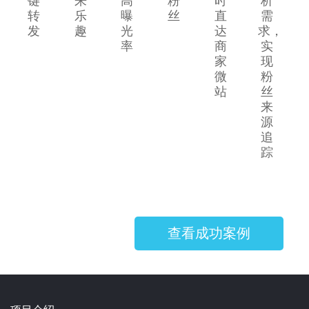
键
来
高
粉
时
析
转
乐
曝
丝
直
需
发
趣
光
达
求，
率
商
实
家
现
微
粉
站
丝
来
源
追
踪
查看成功案例