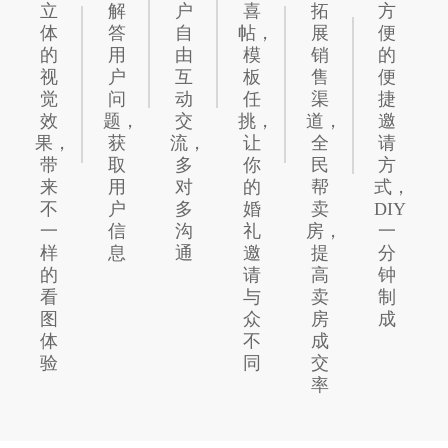
立
解
户
喜
拓
方
体
答
自
帖，
展
便
的
用
由
模
销
的
视
户
互
板
售
便
觉
问
动
任
渠
捷
效
题，
交
挑，
道，
邀
果，
获
流，
让
全
请
带
取
多
你
民
方
来
用
对
的
帮
式，
不
户
多
婚
卖
DIY
一
信
沟
礼
房，
一
样
息
通
邀
提
分
的
请
高
钟
看
与
卖
制
图
众
房
成
体
不
成
验
同
交
率