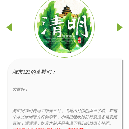
城市123的童鞋们：
大家好！
匆忙间我们告别了阳春三月，飞花四月悄然而至了呐。在这
个水光潋滟晴方好的季节，小编已经收拾好行囊准备粗发踏
青啦！嘿嘿嘿，踏青之前还是先说下我们的放假安排吧。